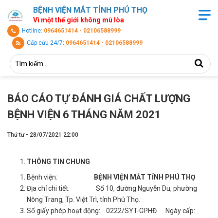
BỆNH VIỆN MẮT TỈNH PHÚ THỌ
Vì một thế giới không mù lòa
Hotline:
0964651414 - 02106588999
Cấp cứu 24/7:
0964651414 - 02106588999
BÁO CÁO TỰ ĐÁNH GIÁ CHẤT LƯỢNG
BỆNH VIỆN 6 THÁNG NĂM 2021
Thứ tư - 28/07/2021 22:00
THÔNG TIN CHUNG
Bệnh viện:
BỆNH VIỆN MẮT TỈNH PHÚ THỌ
Địa chỉ chi tiết: Số 10, đường Nguyễn Du, phường
Nông Trang, Tp. Việt Trì, tỉnh Phú Thọ.
Số giấy phép hoạt động: 0222/SYT-GPHĐ Ngày cấp: