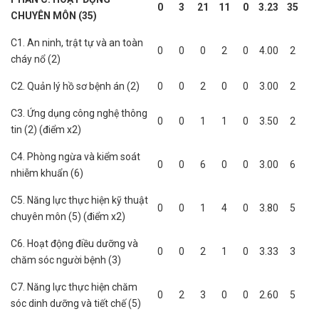
0
3
21
11
0
3.23
35
CHUYÊN MÔN (35)
C1. An ninh, trật tự và an toàn
0
0
0
2
0
4.00
2
cháy nổ (2)
C2. Quản lý hồ sơ bệnh án (2)
0
0
2
0
0
3.00
2
C3. Ứng dụng công nghệ thông
0
0
1
1
0
3.50
2
tin (2) (điểm x2)
C4. Phòng ngừa và kiểm soát
0
0
6
0
0
3.00
6
nhiễm khuẩn (6)
C5. Năng lực thực hiện kỹ thuật
0
0
1
4
0
3.80
5
chuyên môn (5) (điểm x2)
C6. Hoạt động điều dưỡng và
0
0
2
1
0
3.33
3
chăm sóc người bệnh (3)
C7. Năng lực thực hiện chăm
0
2
3
0
0
2.60
5
sóc dinh dưỡng và tiết chế (5)