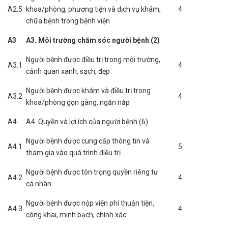
A2.5
khoa/phòng, phương tiện và dịch vụ khám,
4
chữa bệnh trong bệnh viện
A3
A3. Môi trường chăm sóc người bệnh (2)
Người bệnh được điều trị trong môi trường,
A3.1
4
cảnh quan xanh, sạch, đẹp
Người bệnh được khám và điều trị trong
A3.2
4
khoa/phòng gọn gàng, ngăn nắp
A4
A4. Quyền và lợi ích của người bệnh (6)
Người bệnh được cung cấp thông tin và
A4.1
5
tham gia vào quá trình điều trị
Người bệnh được tôn trọng quyền riêng tư
A4.2
4
cá nhân
Người bệnh được nộp viện phí thuận tiện,
A4.3
4
công khai, minh bạch, chính xác