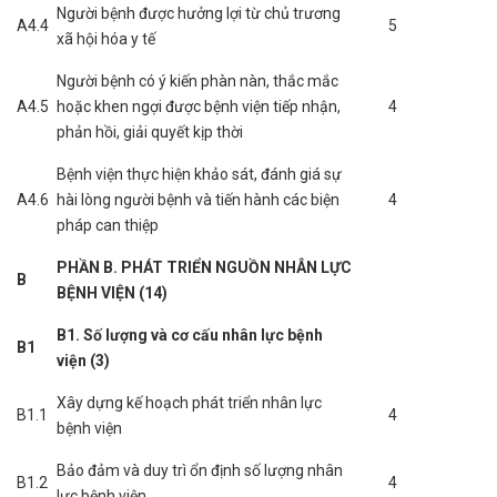
Người bệnh được hưởng lợi từ chủ trương
A4.4
5
xã hội hóa y tế
Người bệnh có ý kiến phàn nàn, thắc mắc
A4.5
hoặc khen ngợi được bệnh viện tiếp nhận,
4
phản hồi, giải quyết kịp thời
Bệnh viện thực hiện khảo sát, đánh giá sự
A4.6
hài lòng người bệnh và tiến hành các biện
4
pháp can thiệp
PHẦN B. PHÁT TRIỂN NGUỒN NHÂN LỰC
B
BỆNH VIỆN (14)
B1. Số lượng và cơ cấu nhân lực bệnh
B1
viện (3)
Xây dựng kế hoạch phát triển nhân lực
B1.1
4
bệnh viện
Bảo đảm và duy trì ổn định số lượng nhân
B1.2
4
lực bệnh viện