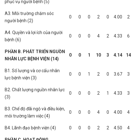
phục vụ người bệnh (5)
A3. Môi trường chăm sóc
0
0
0
2
0
4.00
2
người bệnh (2)
A4. Quyền và lợi ích của người
0
0
0
4
2
4.33
6
bệnh (6)
PHẦN B. PHÁT TRIỂN NGUỒN
0
0
1
10
3
4.14
14
NHÂN LỰC BỆNH VIỆN (14)
B1. Số lượng và cơ cấu nhân
0
0
1
2
0
3.67
3
lực bệnh viện (3)
B2. Chất lượng nguồn nhân lực
0
0
0
2
1
4.33
3
(3)
B3. Chế độ đãi ngộ và điều kiện,
0
0
0
4
0
4.00
4
môi trường làm việc (4)
B4. Lãnh đạo bệnh viện (4)
0
0
0
2
2
4.50
4
PHẦN C. HOẠT ĐỘNG