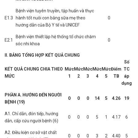
Bệnh viện tuyên truyền, tập huấn và thực
E1.3
hành tốt nuôi con bằng sữa mẹ theo
0
hướng dẫn của Bộ Y tế và UNICEF
Bệnh viện thiết lập hệ thống tổ chức chăm
E2.1
0
sóc nhi khoa
II. BẢNG TỔNG HỢP KẾT QUẢ CHUNG
Số
KẾT QUẢ CHUNG CHIA THEO
Mức
Mức
Mức
Mức
Mức
Điểm
TC
MỨC
1
2
3
4
5
TB
áp
dụng
PHẦN A. HƯỚNG ĐẾN NGƯỜI
0
0
0
14
5
4.26
19
BỆNH (19)
A1. Chỉ dẫn, đón tiếp, hướng
0
0
0
5
1
4.17
6
dẫn, cấp cứu người bệnh (6)
A2. Điều kiện cơ sở vật chất
0
0
0
3
2
4.40
5