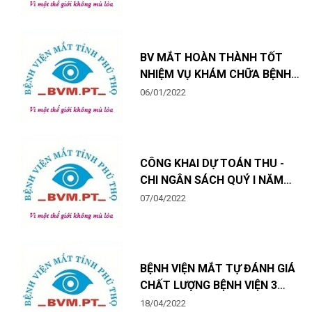
BV MẮT HOÀN THÀNH TỐT
NHIỆM VỤ KHÁM CHỮA BỆNH
NĂM 2021
06/01/2022
CÔNG KHAI DỰ TOÁN THU -
CHI NGÂN SÁCH QUÝ I NĂM
2022
07/04/2022
BỆNH VIỆN MẮT TỰ ĐÁNH GIÁ
CHẤT LƯỢNG BỆNH VIỆN 3
THÁNG ĐẦU NĂM 2022
18/04/2022