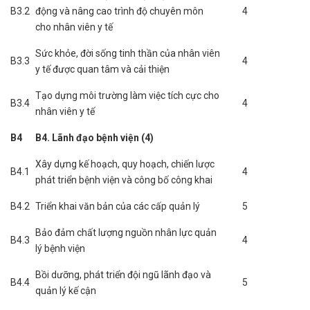
B3.2
động và nâng cao trình độ chuyên môn
4
cho nhân viên y tế
Sức khỏe, đời sống tinh thần của nhân viên
B3.3
4
y tế được quan tâm và cải thiện
Tạo dựng môi trường làm việc tích cực cho
B3.4
4
nhân viên y tế
B4
B4. Lãnh đạo bệnh viện (4)
Xây dựng kế hoạch, quy hoạch, chiến lược
B4.1
4
phát triển bệnh viện và công bố công khai
B4.2
Triển khai văn bản của các cấp quản lý
5
Bảo đảm chất lượng nguồn nhân lực quản
B4.3
4
lý bệnh viện
Bồi dưỡng, phát triển đội ngũ lãnh đạo và
B4.4
5
quản lý kế cận