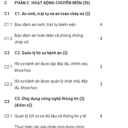
C
PHẦN C. HOẠT ĐỘNG CHUYÊN MÔN (35)
C1
C1. An ninh, trật tự và an toàn cháy nổ (2)
C1.1
Bảo đảm an ninh, trật tự bệnh viện
4
Bảo đảm an toàn điện và phòng chống
C1.2
4
cháy nổ
C2
C2. Quản lý hồ sơ bệnh án (2)
Hồ sơ bệnh án được lập đầy đủ, chính xác,
C2.1
3
khoa học
Hồ sơ bệnh án được quản lý chặt chẽ, đầy
C2.2
3
đủ, khoa học
C3. Ứng dụng công nghệ thông tin (2)
C3
(điểm x2)
C3.1
Quản lý tốt cơ sở dữ liệu và thông tin y tế
4
Thực hiện các giải pháp ứng dụng công