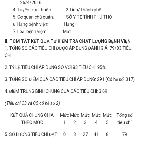
26/4/2016
Tuyến trực thuộc: 2.Tỉnh/Thành phố
Cơ quan chủ quản: SỞ Y TẾ TỈNH PHÚ THỌ
Hạng bệnh viện: Hạng II
Loại bệnh viện: Mắt
II. TÓM TẮT KẾT QUẢ TỰ KIỂM TRA CHẤT LƯỢNG BỆNH VIỆN
1. TỔNG SỐ CÁC TIÊU CHÍ ĐƯỢC ÁP DỤNG ĐÁNH GIÁ: 79/83 TIÊU
CHÍ
2. TỶ LỆ TIÊU CHÍ ÁP DỤNG SO VỚI 83 TIÊU CHÍ: 95%
3. TỔNG SỐ ĐIỂM CỦA CÁC TIÊU CHÍ ÁP DỤNG: 291 (Có hệ số: 317)
4. ĐIỂM TRUNG BÌNH CHUNG CỦA CÁC TIÊU CHÍ: 3.69
(Tiêu chí C3 và C5 có hệ số 2)
KẾT QUẢ CHUNG CHIA
Mức
Mức
Mức
Mức
Mức
Tổng số
THEO MỨC
1
2
3
4
5
tiêu chí
5. SỐ LƯỢNG TIÊU CHÍ ĐẠT:
0
3
27
41
8
79