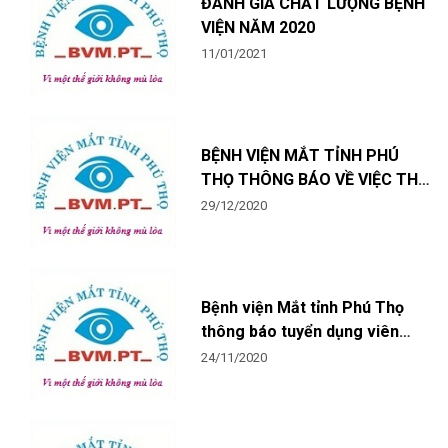
ĐÁNH GIÁ CHẤT LƯỢNG BỆNH
VIỆN NĂM 2020
11/01/2021
BỆNH VIỆN MẮT TỈNH PHÚ
THỌ THÔNG BÁO VỀ VIỆC THÍ
SINH ĐỦ ĐIỀU KIỆN DỰ TUYỂN
29/12/2020
VIÊN CHỨC THEO GIUỜNG
BỆNH XÃ HỘI HÓA NĂM 2020
Bệnh viện Mắt tỉnh Phú Thọ
thông báo tuyển dụng viên
chức
24/11/2020