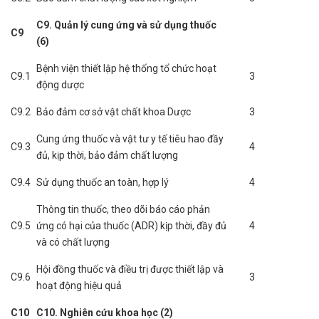
C9. Quản lý cung ứng và sử dụng thuốc
C9
(6)
Bệnh viện thiết lập hệ thống tổ chức hoạt
C9.1
3
động dược
C9.2
Bảo đảm cơ sở vật chất khoa Dược
3
Cung ứng thuốc và vật tư y tế tiêu hao đầy
C9.3
4
đủ, kịp thời, bảo đảm chất lượng
C9.4
Sử dụng thuốc an toàn, hợp lý
4
Thông tin thuốc, theo dõi báo cáo phản
C9.5
ứng có hại của thuốc (ADR) kịp thời, đầy đủ
4
và có chất lượng
Hội đồng thuốc và điều trị được thiết lập và
C9.6
3
hoạt động hiệu quả
C10
C10. Nghiên cứu khoa học (2)