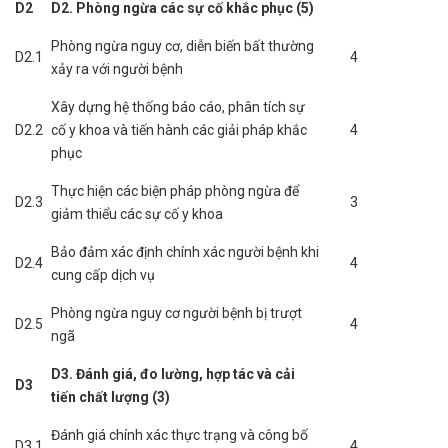
D2
D2. Phòng ngừa các sự cố khắc phục (5)
Phòng ngừa nguy cơ, diễn biến bất thường
D2.1
4
xảy ra với người bệnh
Xây dựng hệ thống báo cáo, phân tích sự
D2.2
cố y khoa và tiến hành các giải pháp khắc
4
phục
Thực hiện các biện pháp phòng ngừa để
D2.3
3
giảm thiểu các sự cố y khoa
Bảo đảm xác định chính xác người bệnh khi
D2.4
4
cung cấp dịch vụ
Phòng ngừa nguy cơ người bệnh bị trượt
D2.5
4
ngã
D3. Đánh giá, đo lường, hợp tác và cải
D3
tiến chất lượng (3)
Đánh giá chính xác thực trạng và công bố
D3.1
4