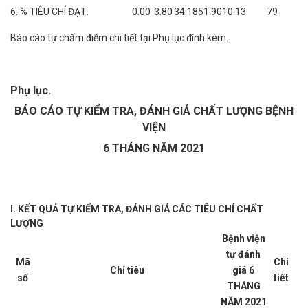
6. % TIÊU CHÍ ĐẠT:
0.00
3.80
34.18
51.90
10.13
79
Báo cáo tự chấm điểm chi tiết tại Phụ lục đính kèm.
Phụ lục.
BÁO CÁO TỰ KIỂM TRA, ĐÁNH GIÁ CHẤT LƯỢNG BỆNH
VIỆN
6 THÁNG NĂM 2021
I. KẾT QUẢ TỰ KIỂM TRA, ĐÁNH GIÁ CÁC TIÊU CHÍ CHẤT
LƯỢNG
Bệnh viện
tự đánh
Mã
Chi
Chỉ tiêu
giá 6
số
tiết
THÁNG
NĂM 2021