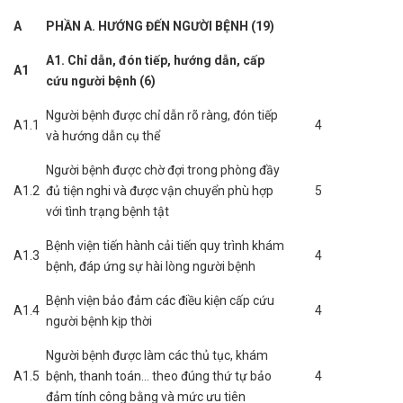
A
PHẦN A. HƯỚNG ĐẾN NGƯỜI BỆNH (19)
A1. Chỉ dẫn, đón tiếp, hướng dẫn, cấp
A1
cứu người bệnh (6)
Người bệnh được chỉ dẫn rõ ràng, đón tiếp
A1.1
4
và hướng dẫn cụ thể
Người bệnh được chờ đợi trong phòng đầy
A1.2
đủ tiện nghi và được vận chuyển phù hợp
5
với tình trạng bệnh tật
Bệnh viện tiến hành cải tiến quy trình khám
A1.3
4
bệnh, đáp ứng sự hài lòng người bệnh
Bệnh viện bảo đảm các điều kiện cấp cứu
A1.4
4
người bệnh kịp thời
Người bệnh được làm các thủ tục, khám
A1.5
bệnh, thanh toán... theo đúng thứ tự bảo
4
đảm tính công bằng và mức ưu tiên