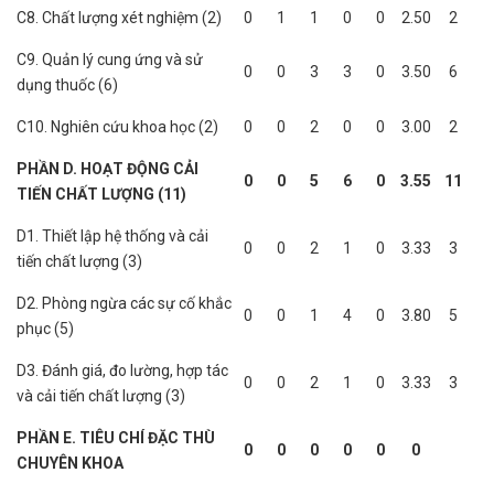
C8. Chất lượng xét nghiệm (2)
0
1
1
0
0
2.50
2
C9. Quản lý cung ứng và sử
0
0
3
3
0
3.50
6
dụng thuốc (6)
C10. Nghiên cứu khoa học (2)
0
0
2
0
0
3.00
2
PHẦN D. HOẠT ĐỘNG CẢI
0
0
5
6
0
3.55
11
TIẾN CHẤT LƯỢNG (11)
D1. Thiết lập hệ thống và cải
0
0
2
1
0
3.33
3
tiến chất lượng (3)
D2. Phòng ngừa các sự cố khắc
0
0
1
4
0
3.80
5
phục (5)
D3. Đánh giá, đo lường, hợp tác
0
0
2
1
0
3.33
3
và cải tiến chất lượng (3)
PHẦN E. TIÊU CHÍ ĐẶC THÙ
0
0
0
0
0
0
CHUYÊN KHOA