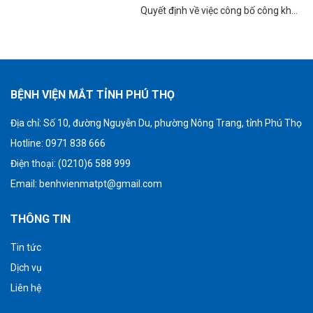
cơ, thang máy cho Bệnh viện Mắt
nhà nước năm 2025
Quyết định về việc công bố công khai
tỉnh Phú Thọ.
bổ sung dự toán ngân sách nhà nước
năm 2025 của Bệnh viện Mắt tỉnh
Phú Thọ.
BỆNH VIỆN MẮT TỈNH PHÚ THỌ
Địa chỉ:
Số 10, đường Nguyễn Du, phường Nông Trang, tỉnh Phú Thọ
Hotline: 0971 838 666
Điện thoại: (0210)6 588 999
Email:
benhvienmatpt@gmail.com
THÔNG TIN
Tin tức
Dịch vụ
Liên hệ