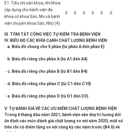
E1. Tiêu chí sản khoa, nhi khoa
(áp dụng cho bệnh viện đa
0
0
0
0
0
0
khoa có khoa Sản, Nhi và bệnh
viện chuyên khoa Sản, Nhi) (4)
III. TÓM TẮT CÔNG VIỆC TỰ KIỂM TRA BỆNH VIỆN
IV. BIỂU ĐỒ CÁC KHÍA CẠNH CHẤT LƯỢNG BỆNH VIỆN
· a. Biểu đồ chung cho 5 phần (từ phần A đến phần E)
· b. Biểu đồ riêng cho phần A (từ A1 đến A4)
· c. Biểu đồ riêng cho phần B (từ B1 đến B4)
· d. Biểu đồ riêng cho phần C (từ C1 đến C10)
· e. Biểu đồ riêng cho phần D (từ D1 đến D3)
V. TỰ ĐÁNH GIÁ VỀ CÁC ƯU ĐIỂM CHẤT LƯỢNG BỆNH VIỆN
Trong 6 tháng đầu năm 2021, bệnh viện vẫn duy trì tương đối
ổn định các mức đánh giá chất lượng so với năm 2020, một số
tiêu chí có điểm tăng so với cùng kỳ các năm trước (B4.6) về