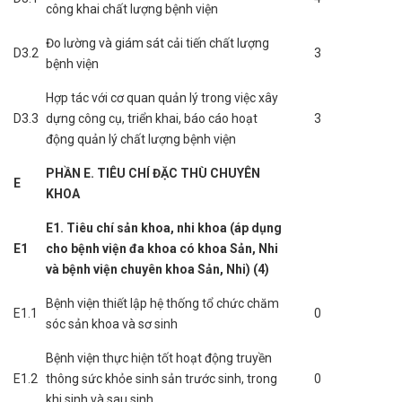
công khai chất lượng bệnh viện
Đo lường và giám sát cải tiến chất lượng
D3.2
3
bệnh viện
Hợp tác với cơ quan quản lý trong việc xây
D3.3
dựng công cụ, triển khai, báo cáo hoạt
3
động quản lý chất lượng bệnh viện
PHẦN E. TIÊU CHÍ ĐẶC THÙ CHUYÊN
E
KHOA
E1. Tiêu chí sản khoa, nhi khoa (áp dụng
E1
cho bệnh viện đa khoa có khoa Sản, Nhi
và bệnh viện chuyên khoa Sản, Nhi) (4)
Bệnh viện thiết lập hệ thống tổ chức chăm
E1.1
0
sóc sản khoa và sơ sinh
Bệnh viện thực hiện tốt hoạt động truyền
E1.2
thông sức khỏe sinh sản trước sinh, trong
0
khi sinh và sau sinh