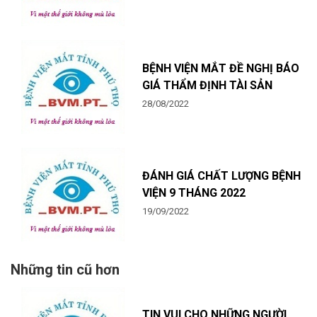
BỆNH VIỆN MẮT ĐỀ NGHỊ BÁO
GIÁ THẨM ĐỊNH TÀI SẢN
28/08/2022
ĐÁNH GIÁ CHẤT LƯỢNG BỆNH
VIỆN 9 THÁNG 2022
19/09/2022
Những tin cũ hơn
TIN VUI CHO NHỮNG NGƯỜI