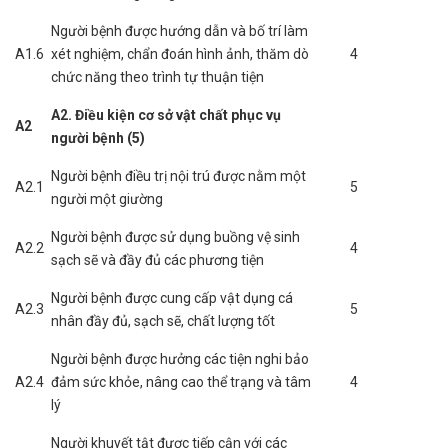
Người bệnh được hướng dẫn và bố trí làm
A1.6
xét nghiệm, chẩn đoán hình ảnh, thăm dò
4
chức năng theo trình tự thuận tiện
A2. Điều kiện cơ sở vật chất phục vụ
A2
người bệnh (5)
Người bệnh điều trị nội trú được nằm một
A2.1
5
người một giường
Người bệnh được sử dụng buồng vệ sinh
A2.2
4
sạch sẽ và đầy đủ các phương tiện
Người bệnh được cung cấp vật dụng cá
A2.3
5
nhân đầy đủ, sạch sẽ, chất lượng tốt
Người bệnh được hưởng các tiện nghi bảo
A2.4
đảm sức khỏe, nâng cao thể trạng và tâm
4
lý
Người khuyết tật được tiếp cận với các