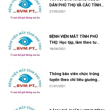
DÂN PHÚ THỌ VÀ CÁC TỈNH
LÂN CẬN
27/05/2021
BỆNH VIỆN MẮT TỈNH PHÚ
THỌ: Học tập, làm theo tư
tưởng, đạo đức, phong cách
18/04/2021
Hồ Chí Minh
Thông báo viên chức trúng
tuyển theo chỉ tiêu giường
bệnh xã hội hoá
21/01/2021