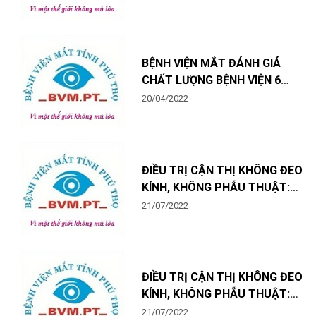
BỆNH VIỆN MẮT ĐÁNH GIÁ
CHẤT LƯỢNG BỆNH VIỆN 6
THÁNG 2022
20/04/2022
ĐIỀU TRỊ CẬN THỊ KHÔNG ĐEO
KÍNH, KHÔNG PHẪU THUẬT:
KỸ THUẬT ĐẶT KÍNH ORTHO-K
21/07/2022
ĐIỀU TRỊ CẬN THỊ KHÔNG ĐEO
KÍNH, KHÔNG PHẪU THUẬT:
KỸ THUẬT ĐẶT KÍNH ORTHO-K
21/07/2022