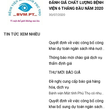
ĐÁNH GIÁ CHẤT LƯỢNG BỆNH
VIỆN 6 THÁNG ĐẦU NĂM 2020
30/07/2020
TIN TỨC XEM NHIỀU
Quyết định về việc công bố công
khai dự toán ngân sách nhà nước
năm 2026
Thông báo mời chào giá dịch vụ
thẩm định giá
THƯ MỜI BÁO GIÁ
Đề nghị cung cấp báo giá hàng
hóa, dịch vụ
Bệnh viện Mắt tỉnh Phú Thọ có nhu
cầu tiếp nhận báo giá để tham khảo,
Quyết định về việc công bố công
xây dựng giá gói thầu, làm cơ sở tổ
khai bổ sung dự toán ngân sách
chức chọn nhà thầu cung cấp động