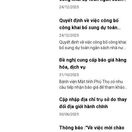
nhà nước năm 2026
24/12/2025
Quyết định về việc công bố
công khai bổ sung dự toán
ngân sách nhà nước năm 2025
24/12/2025
Quyết định về việc công bố công khai
bổ sung dự toán ngân sách nhà nước
năm 2025 của Bệnh viện Mắt tỉnh
Phú Thọ.
Đề nghị cung cấp báo giá hàng
hóa, dịch vụ
31/10/2025
Bệnh viện Mắt tỉnh Phú Thọ có nhu
cầu tiếp nhận báo giá để tham khảo,
xây dựng giá gói thầu, làm cơ sở tổ
chức chọn nhà thầu cung cấp động
Cập nhập địa chỉ trụ sở do thay
cơ, thang máy cho Bệnh viện Mắt
đổi địa giới hành chính
tỉnh Phú Thọ.
30/06/2025
Thông báo :"Về việc mời chào