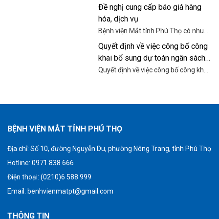
Đề nghị cung cấp báo giá hàng
hóa, dịch vụ
Bệnh viện Mắt tỉnh Phú Thọ có nhu
cầu tiếp nhận báo giá để tham khảo,
Quyết định về việc công bố công
xây dựng giá gói thầu, làm cơ sở tổ
khai bổ sung dự toán ngân sách
chức chọn nhà thầu cung cấp động
cơ, thang máy cho Bệnh viện Mắt
nhà nước năm 2025
Quyết định về việc công bố công khai
tỉnh Phú Thọ.
bổ sung dự toán ngân sách nhà nước
năm 2025 của Bệnh viện Mắt tỉnh
Phú Thọ.
BỆNH VIỆN MẮT TỈNH PHÚ THỌ
Địa chỉ:
Số 10, đường Nguyễn Du, phường Nông Trang, tỉnh Phú Thọ
Hotline: 0971 838 666
Điện thoại: (0210)6 588 999
Email:
benhvienmatpt@gmail.com
THÔNG TIN