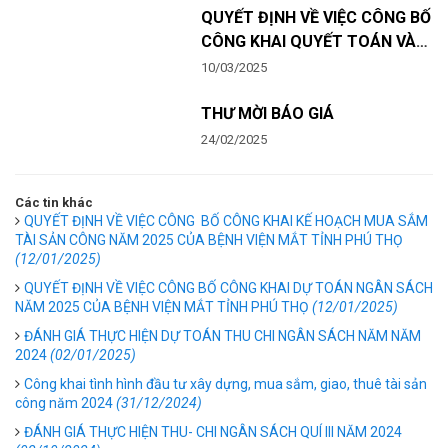
QUYẾT ĐỊNH VỀ VIỆC CÔNG BỐ
CÔNG KHAI QUYẾT TOÁN VÀ
CÔNG KHAI THUYẾT MINH
10/03/2025
TÌNH HÌNH THỰC HIỆN DỰ
TOÁN NGÂN SÁCH NHÀ NƯỚC
THƯ MỜI BÁO GIÁ
NĂM 2024 CỦA BỆNH VIỆN
24/02/2025
MẮT PHÚ THỌ
Các tin khác
QUYẾT ĐỊNH VỀ VIỆC CÔNG BỐ CÔNG KHAI KẾ HOẠCH MUA SẮM
TÀI SẢN CÔNG NĂM 2025 CỦA BỆNH VIỆN MẮT TỈNH PHÚ THỌ
(12/01/2025)
QUYẾT ĐỊNH VỀ VIỆC CÔNG BỐ CÔNG KHAI DỰ TOÁN NGÂN SÁCH
NĂM 2025 CỦA BỆNH VIỆN MẮT TỈNH PHÚ THỌ
(12/01/2025)
ĐÁNH GIÁ THỰC HIỆN DỰ TOÁN THU CHI NGÂN SÁCH NĂM NĂM
2024
(02/01/2025)
Công khai tình hình đầu tư xây dựng, mua sắm, giao, thuê tài sản
công năm 2024
(31/12/2024)
ĐÁNH GIÁ THỰC HIỆN THU- CHI NGÂN SÁCH QUÍ III NĂM 2024