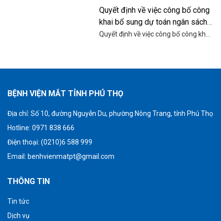
cầu tiếp nhận báo giá để tham khảo,
Quyết định về việc công bố công
xây dựng giá gói thầu, làm cơ sở tổ
khai bổ sung dự toán ngân sách
chức chọn nhà thầu cung cấp động
cơ, thang máy cho Bệnh viện Mắt
nhà nước năm 2025
Quyết định về việc công bố công khai
tỉnh Phú Thọ.
bổ sung dự toán ngân sách nhà nước
năm 2025 của Bệnh viện Mắt tỉnh
Phú Thọ.
BỆNH VIỆN MẮT TỈNH PHÚ THỌ
Địa chỉ:
Số 10, đường Nguyễn Du, phường Nông Trang, tỉnh Phú Thọ
Hotline: 0971 838 666
Điện thoại: (0210)6 588 999
Email:
benhvienmatpt@gmail.com
THÔNG TIN
Tin tức
Dịch vụ