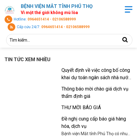
BỆNH VIỆN MẮT TỈNH PHÚ THỌ
Vì một thế giới không mù lòa
Hotline:
0964651414 - 02106588999
Cấp cứu 24/7:
0964651414 - 02106588999
TIN TỨC XEM NHIỀU
Quyết định về việc công bố công
khai dự toán ngân sách nhà nước
năm 2026
Thông báo mời chào giá dịch vụ
thẩm định giá
THƯ MỜI BÁO GIÁ
Đề nghị cung cấp báo giá hàng
hóa, dịch vụ
Bệnh viện Mắt tỉnh Phú Thọ có nhu