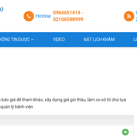
HÚ
0964651414 -
Hotline:
02106588999
a
HÔNG TIN DƯỢC
VIDEO
ĐẶT LỊCH KHÁM
L
 báo giá để tham khảo, xây dựng giá gói thầu, làm cơ sở tổ chứ lựa
quản lý bệnh viện