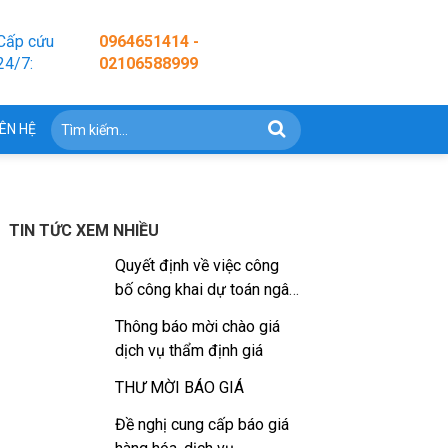
Cấp cứu
0964651414 -
24/7:
02106588999
IÊN HỆ
TIN TỨC XEM NHIỀU
Quyết định về việc công
bố công khai dự toán ngân
sách nhà nước năm 2026
Thông báo mời chào giá
dịch vụ thẩm định giá
THƯ MỜI BÁO GIÁ
Đề nghị cung cấp báo giá