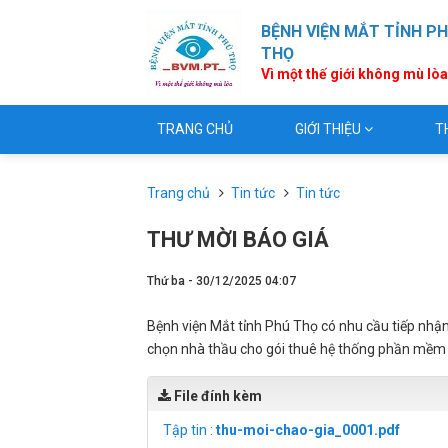
BỆNH VIỆN MẮT TỈNH P
THỌ
Vì một thế giới không mù lò
TRANG CHỦ
GIỚI THIỆU
T
Trang chủ
Tin tức
Tin tức
THƯ MỜI BÁO GIÁ
Thứ ba - 30/12/2025 04:07
Bệnh viện Mắt tỉnh Phú Thọ có nhu cầu tiếp nhận
chọn nhà thầu cho gói thuê hệ thống phần mềm 
File đính kèm
Tập tin :
thu-moi-chao-gia_0001.pdf