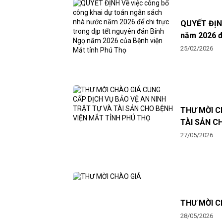
QUYẾT ĐỊNH
năm 2026 để chi trực trong dịp tế
của Bệnh v
25/02/2026
THƯ MỜI C
TÀI SẢN C
27/05/2026
THƯ MỜI C
28/05/2026