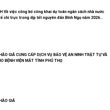
 Về việc công bố công khai dự toán ngân sách nhà nước
t nguyên đán Bính Ngọ năm 2026
iện Mắt tỉnh Phú Thọ
HÀO GIÁ CUNG CẤP DỊCH VỤ BẢO VỆ AN NINH TRẬT TỰ VÀ
HO BỆNH VIỆN MẮT TỈNH PHÚ THỌ
HÀO GIÁ