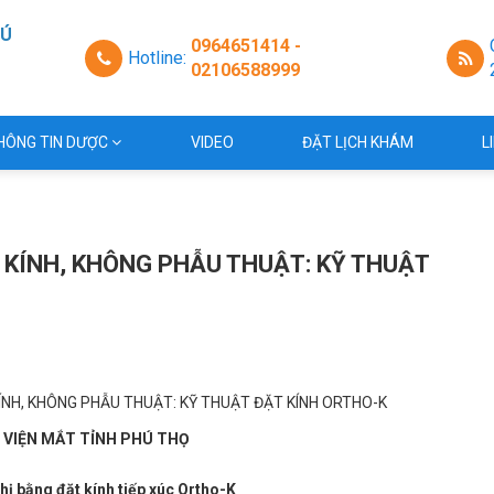
HÚ
0964651414 -
Hotline:
02106588999
a
HÔNG TIN DƯỢC
VIDEO
ĐẶT LỊCH KHÁM
L
O KÍNH, KHÔNG PHẪU THUẬT: KỸ THUẬT
 VIỆN MẮT TỈNH PHÚ THỌ
 thị bằng đặt kính tiếp xúc Ortho-K