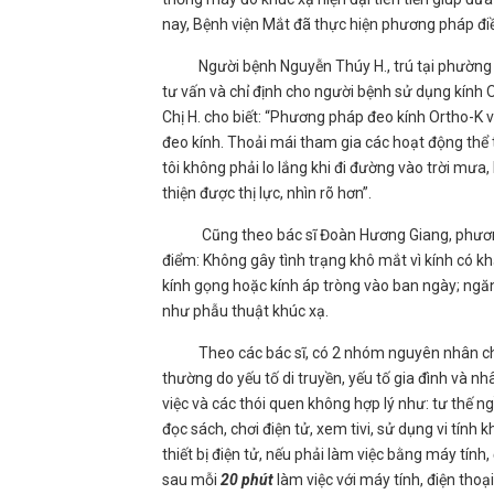
nay, Bệnh viện Mắt đã thực hiện phương pháp điều
Người bệnh Nguyễn Thúy H., trú tại phường Gia
tư vấn và chỉ định cho người bệnh sử dụng kính Ort
Chị H. cho biết: “Phương pháp đeo kính Ortho-K 
đeo kính. Thoải mái tham gia các hoạt động thể t
tôi không phải lo lắng khi đi đường vào trời mưa, 
thiện được thị lực, nhìn rõ hơn”.
Cũng theo bác sĩ Đoàn Hương Giang, phương ph
điểm: Không gây tình trạng khô mắt vì kính có k
kính gọng hoặc kính áp tròng vào ban ngày; ngăn 
như phẫu thuật khúc xạ.
Theo các bác sĩ, có 2 nhóm nguyên nhân chín
thường do yếu tố di truyền, yếu tố gia đình và 
việc và các thói quen không hợp lý như: tư thế n
đọc sách, chơi điện tử, xem tivi, sử dụng vi tín
thiết bị điện tử, nếu phải làm việc bằng máy tính,
sau mỗi
20 phút
làm việc với máy tính, điện thoạ