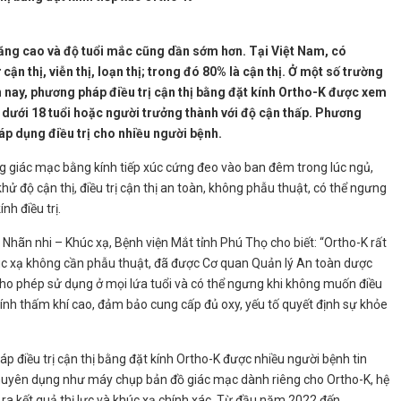
ng cao và độ tuổi mắc cũng dần sớm hơn. Tại Việt Nam, có
ận thị, viễn thị, loạn thị; trong đó 80% là cận thị. Ở một số trường
ện nay, phương pháp điều trị cận thị bằng đặt kính Ortho-K được xem
ẻ dưới 18 tuổi hoặc người trưởng thành với độ cận thấp. Phương
áp dụng điều trị cho nhiều người bệnh.
giác mạc bằng kính tiếp xúc cứng đeo vào ban đêm trong lúc ngủ,
hử độ cận thị, điều trị cận thị an toàn, không phẫu thuật, có thể ngưng
ính điều trị.
n nhi – Khúc xạ, Bệnh viện Mắt tỉnh Phú Thọ cho biết: “Ortho-K rất
khúc xạ không cần phẫu thuật, đã được Cơ quan Quản lý An toàn dược
 phép sử dụng ở mọi lứa tuổi và có thể ngưng khi không muốn điều
có tính thấm khí cao, đảm bảo cung cấp đủ oxy, yếu tố quyết định sự khỏe
iều trị cận thị bằng đặt kính Ortho-K được nhiều người bệnh tin
 chuyên dụng như máy chụp bản đồ giác mạc dành riêng cho Ortho-K, hệ
 ra kết quả thị lực và khúc xạ chính xác. Từ đầu năm 2022 đến