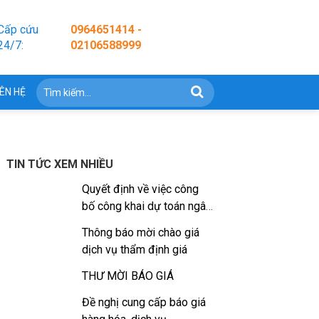
Cấp cứu
0964651414 -
24/7:
02106588999
IÊN HỆ
TIN TỨC XEM NHIỀU
Quyết định về việc công
bố công khai dự toán ngân
sách nhà nước năm 2026
Thông báo mời chào giá
dịch vụ thẩm định giá
THƯ MỜI BÁO GIÁ
Đề nghị cung cấp báo giá