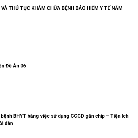
VÀ THỦ TỤC KHÁM CHỮA BỆNH BẢO HIỂM Y TẾ NĂM
ền Đề Án 06
bệnh BHYT bằng việc sử dụng CCCD gắn chip – Tiện ích
ời dân