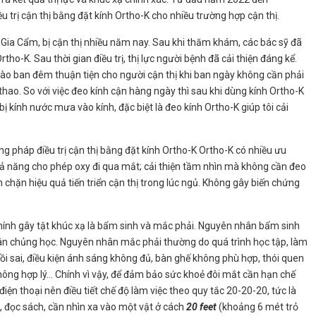
 trị cận thị bằng đặt kính Ortho-K cho nhiều trường hợp cận thị.
 Cẩm, bị cận thị nhiều năm nay. Sau khi thăm khám, các bác sỹ đã
ho-K. Sau thời gian điều trị, thị lực người bệnh đã cải thiện đáng kể.
vào ban đêm thuận tiện cho người cận thị khi ban ngày không cần phải
hao. So với việc đeo kính cận hàng ngày thì sau khi dùng kính Ortho-K
bị kính nước mưa vào kính, đặc biệt là đeo kính Ortho-K giúp tôi cải
áp điều trị cận thị bằng đặt kính Ortho-K Ortho-K có nhiều ưu
hả năng cho phép oxy đi qua mắt; cải thiện tầm nhìn mà không cần đeo
chặn hiệu quả tiến triển cận thị trong lúc ngủ. Không gây biến chứng
h gây tật khúc xạ là bẩm sinh và mắc phải. Nguyên nhân bẩm sinh
nhân chủng học. Nguyên nhân mắc phải thường do quá trình học tập, làm
gồi sai, điều kiện ánh sáng không đủ, bàn ghế không phù hợp, thói quen
h không hợp lý… Chính vì vậy, để đảm bảo sức khoẻ đôi mắt cần hạn chế
 điện thoại nên điều tiết chế độ làm việc theo quy tắc 20-20-20, tức là
i, đọc sách, cần nhìn xa vào một vật ở cách
20 feet
(khoảng 6 mét trỏ