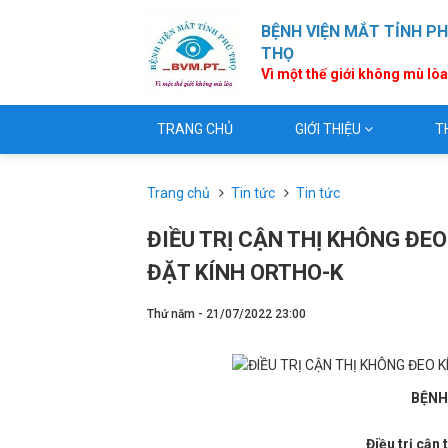
BỆNH VIỆN MẮT TỈNH P
THỌ
Vì một thế giới không mù lò
TRANG CHỦ
GIỚI THIỆU
T
Trang chủ
Tin tức
Tin tức
ĐIỀU TRỊ CẬN THỊ KHÔNG ĐE
ĐẶT KÍNH ORTHO-K
Thứ năm - 21/07/2022 23:00
BỆNH
Điều trị cận