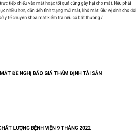
g trực tiếp chiếu vào mắt hoặc tối quá cũng gây hại cho mắt. Nếu phải
ực nhiều hơn, dẫn đến tình trạng mỏi mắt, khô mắt. Giữ vệ sinh cho đôi
sở y tế chuyên khoa mắt kiểm tra nếu có bất thường./.
 MẮT ĐỀ NGHỊ BÁO GIÁ THẨM ĐỊNH TÀI SẢN
CHẤT LƯỢNG BỆNH VIỆN 9 THÁNG 2022