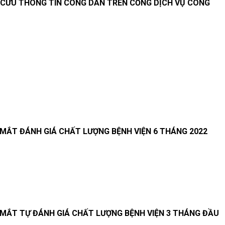
CỨU THÔNG TIN CÔNG DÂN TRÊN CỔNG DỊCH VỤ CÔNG
 MẮT ĐÁNH GIÁ CHẤT LƯỢNG BỆNH VIỆN 6 THÁNG 2022
 MẮT TỰ ĐÁNH GIÁ CHẤT LƯỢNG BỆNH VIỆN 3 THÁNG ĐẦU