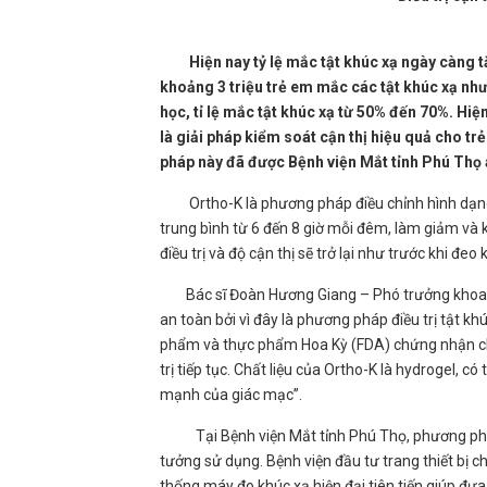
Hiện nay tỷ lệ mắc tật khúc xạ ngày càng tă
khoảng 3 triệu trẻ em mắc các tật khúc xạ như c
học, tỉ lệ mắc tật khúc xạ từ 50% đến 70%. Hi
là giải pháp kiểm soát cận thị hiệu quả cho tr
pháp này đã được Bệnh viện Mắt tỉnh Phú Thọ 
Ortho-K là phương pháp điều chỉnh hình dạng 
trung bình từ 6 đến 8 giờ mỗi đêm, làm giảm và k
điều trị và độ cận thị sẽ trở lại như trước khi đeo k
Bác sĩ Đoàn Hương Giang – Phó trưởng khoa Nhã
an toàn bởi vì đây là phương pháp điều trị tật 
phẩm và thực phẩm Hoa Kỳ (FDA) chứng nhận cho
trị tiếp tục. Chất liệu của Ortho-K là hydrogel, 
mạnh của giác mạc”.
Tại Bệnh viện Mắt tỉnh Phú Thọ, phương pháp đ
tưởng sử dụng. Bệnh viện đầu tư trang thiết bị
thống máy đo khúc xạ hiện đại tiên tiến giúp đưa