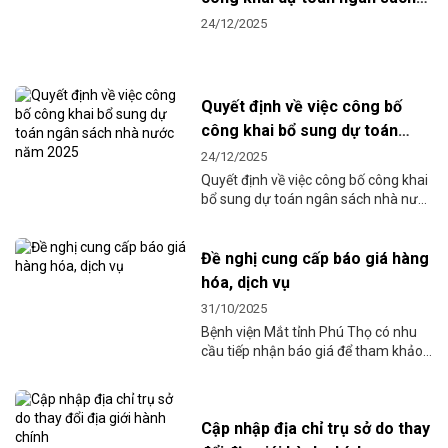
nhà nước năm 2026
24/12/2025
Quyết định về việc công bố
công khai bổ sung dự toán
ngân sách nhà nước năm 2025
24/12/2025
Quyết định về việc công bố công khai
bổ sung dự toán ngân sách nhà nước
năm 2025 của Bệnh viện Mắt tỉnh
Phú Thọ.
Đề nghị cung cấp báo giá hàng
hóa, dịch vụ
31/10/2025
Bệnh viện Mắt tỉnh Phú Thọ có nhu
cầu tiếp nhận báo giá để tham khảo,
xây dựng giá gói thầu, làm cơ sở tổ
chức chọn nhà thầu cung cấp động
cơ, thang...
Cập nhập địa chỉ trụ sở do thay