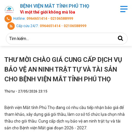
BỆNH VIỆN MẮT TỈNH PHÚ THỌ
Vì một thế giới không mù lòa
Hotline:
0964651414 - 02106588999
Cấp cứu 24/7:
0964651414 - 02106588999
THƯ MỜI CHÀO GIÁ CUNG CẤP DỊCH VỤ
BẢO VỆ AN NINH TRẬT TỰ VÀ TÀI SẢN
CHO BỆNH VIỆN MẮT TỈNH PHÚ THỌ
Thứ tư - 27/05/2026 23:15
Bệnh viện Mắt tỉnh Phú Thọ đang có nhu cầu tiếp nhận báo giá để
tham khảo, xây dựng giá gói thầu, làm cơ sở tổ chức lựa chọn nhà
thầu cho gói thầu: Cung cấp dịch vụ bảo vệ an ninh trật tự và tài
sản cho Bệnh viện Mắt giai đoạn 2026 - 2027.