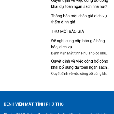
Quyết định về việc công bố công
khai dự toán ngân sách nhà nước
năm 2026
Thông báo mời chào giá dịch vụ
thẩm định giá
THƯ MỜI BÁO GIÁ
Đề nghị cung cấp báo giá hàng
hóa, dịch vụ
Bệnh viện Mắt tỉnh Phú Thọ có nhu
cầu tiếp nhận báo giá để tham khảo,
Quyết định về việc công bố công
xây dựng giá gói thầu, làm cơ sở tổ
khai bổ sung dự toán ngân sách
chức chọn nhà thầu cung cấp động
cơ, thang máy cho Bệnh viện Mắt
nhà nước năm 2025
Quyết định về việc công bố công khai
tỉnh Phú Thọ.
bổ sung dự toán ngân sách nhà nước
năm 2025 của Bệnh viện Mắt tỉnh
Phú Thọ.
BỆNH VIỆN MẮT TỈNH PHÚ THỌ