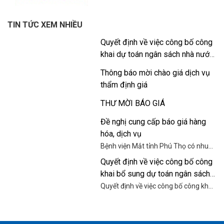
TIN TỨC XEM NHIỀU
Quyết định về việc công bố công
khai dự toán ngân sách nhà nước
năm 2026
Thông báo mời chào giá dịch vụ
thẩm định giá
THƯ MỜI BÁO GIÁ
Đề nghị cung cấp báo giá hàng
hóa, dịch vụ
Bệnh viện Mắt tỉnh Phú Thọ có nhu
cầu tiếp nhận báo giá để tham khảo,
Quyết định về việc công bố công
xây dựng giá gói thầu, làm cơ sở tổ
khai bổ sung dự toán ngân sách
chức chọn nhà thầu cung cấp động
cơ, thang máy cho Bệnh viện Mắt
nhà nước năm 2025
Quyết định về việc công bố công khai
tỉnh Phú Thọ.
bổ sung dự toán ngân sách nhà nước
năm 2025 của Bệnh viện Mắt tỉnh
Phú Thọ.