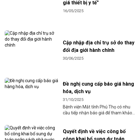
giá thiết bị y tế"
16/05/2025
Cập nhập địa chỉ trụ sở do thay
đổi địa giới hành chính
30/06/2025
Đề nghị cung cấp báo giá hàng
hóa, dịch vụ
31/10/2025
Bệnh viện Mắt tỉnh Phú Thọ có nhu
cầu tiếp nhận báo giá để tham khảo,
xây dựng giá gói thầu, làm cơ sở tổ
chức chọn nhà thầu cung cấp động
cơ, thang...
Quyết định về việc công bố
công khai bổ sung dự toán