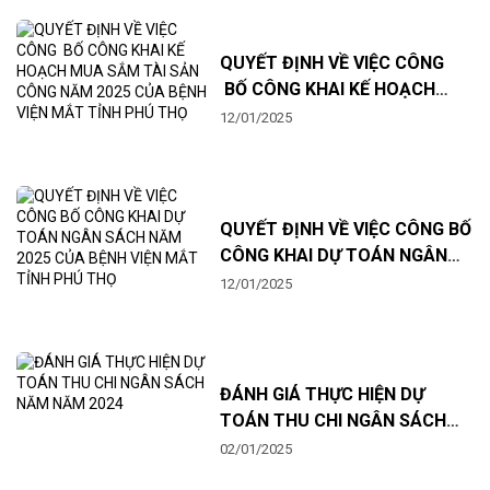
QUYẾT ĐỊNH VỀ VIỆC CÔNG
BỐ CÔNG KHAI KẾ HOẠCH
MUA SẮM TÀI SẢN CÔNG NĂM
12/01/2025
2025 CỦA BỆNH VIỆN MẮT
TỈNH PHÚ THỌ
QUYẾT ĐỊNH VỀ VIỆC CÔNG BỐ
CÔNG KHAI DỰ TOÁN NGÂN
SÁCH NĂM 2025 CỦA BỆNH
12/01/2025
VIỆN MẮT TỈNH PHÚ THỌ
ĐÁNH GIÁ THỰC HIỆN DỰ
TOÁN THU CHI NGÂN SÁCH
NĂM NĂM 2024
02/01/2025