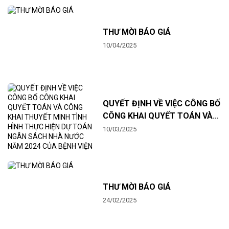
THƯ MỜI BÁO GIÁ
10/04/2025
QUYẾT ĐỊNH VỀ VIỆC CÔNG BỐ
CÔNG KHAI QUYẾT TOÁN VÀ
CÔNG KHAI THUYẾT MINH
10/03/2025
TÌNH HÌNH THỰC HIỆN DỰ
TOÁN NGÂN SÁCH NHÀ NƯỚC
NĂM 2024 CỦA BỆNH VIỆN
MẮT PHÚ THỌ
THƯ MỜI BÁO GIÁ
24/02/2025